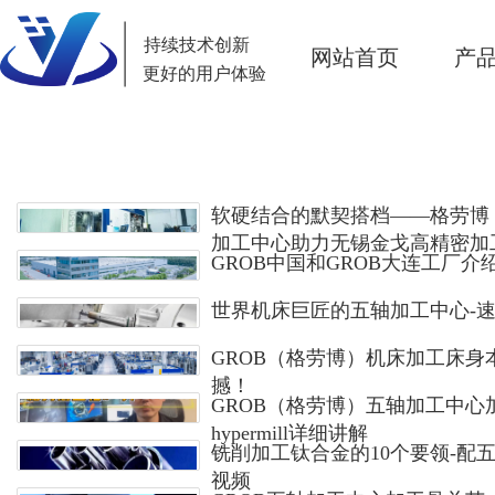
持续技术创新
网站首页
产
更好的用户体验
软硬结合的默契搭档——格劳博（
加工中心助力无锡金戈高精密加
GROB中国和GROB大连工厂介
远
世界机床巨匠的五轴加工中心-
GROB（格劳博）机床加工床身
撼！
GROB（格劳博）五轴加工中心
hypermill详细讲解
铣削加工钛合金的10个要领-配
视频