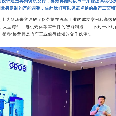
到设计建造再到调试交付，格劳博始终以单一来源提供核心
和量身定制的产能调整，借此我们可以保证卓越的生产工艺和
会上为到场来宾详解了格劳博在汽车工业的成功案例和高效
，大型铸件，电机壳体等零部件的智能制造——不到一小时
外都称“格劳博是汽车工业值得信赖的合作伙伴”。