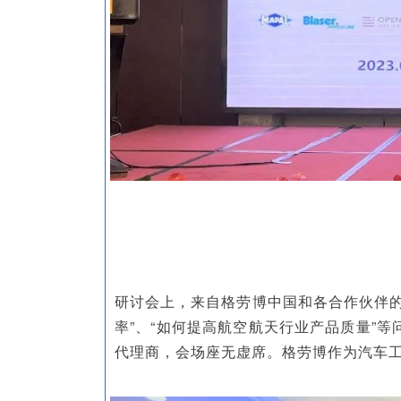
研讨会上，来自格劳博中国和各合作伙伴
率”、“如何提高航空航天行业产品质量”
代理商，会场座无虚席。格劳博作为汽车