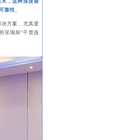
技术，这种深度垂
可靠性
。
解决方案，尤其是
的呈现却“干货连