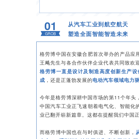
01
从汽车工业到航空航天
塑造全面智能智造未来
GROB
格劳博中国在安徽合肥首次举办的产品应
王飚先生与各合作伙伴企业代表共同致欢
格劳博一直是设计及制造高度创新生产设
成
，还是正蓬勃发展的
电动汽车领域电力
今年是格劳博深耕中国市场的第11个年
中国汽车工业正飞速朝着电气化、智能化
业已翻开崭新篇章。这都在提醒我们中国
而格劳博中国也在与时俱进、不断创新，