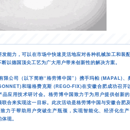
研发能力，可以在市场中快速灵活地应对各种机械加工和装
不断以德国顶尖工艺为广大用户带来创新性的解决方案。
有限公司（以下简称“格劳博中国”）携手玛帕 (MAPAL)、奥
 (SONNET)和瑞格费克斯 (REGO-FIX)在安徽合肥成功召
产品应用技术研讨会。格劳博中国致力于为用户提供创新
强联合来实现这一目标。此次活动是格劳博中国与安徽合肥
们致力于帮助用户突破生产瓶颈，实现智能化、经济化生产
的体现。