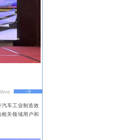
More
升汽车工业制造效
的相关领域用户和