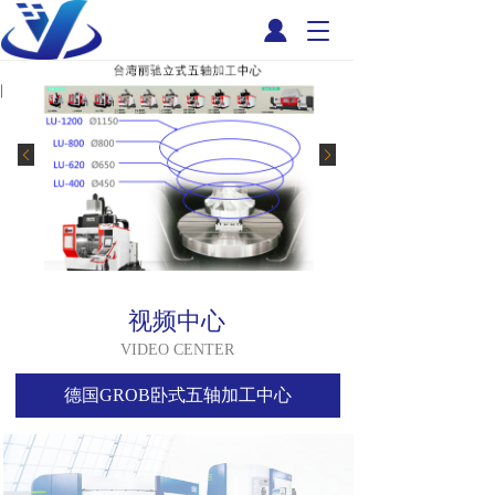
T
o
g
g
l
e
n
a
v
i
g
a
t
视频中心
i
o
VIDEO CENTER
n
德国GROB卧式五轴加工中心