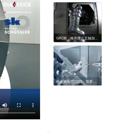
GROB（格劳博）五轴加工中心加工圣诞礼物
格劳博集团2023︱世界瞬息万变，格劳博随机应变!