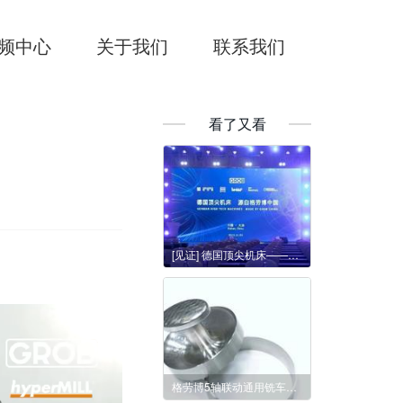
频中心
关于我们
联系我们
看了又看
[见证] 德国顶尖机床——源自格劳博中国（开放日）
格劳博5轴联动通用铣车复合加工中心G350T加工汉堡压制机