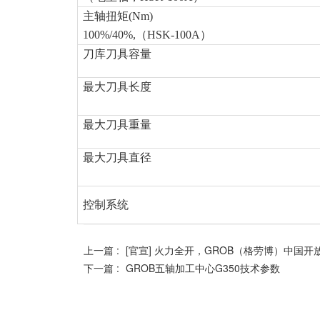
主轴扭矩(Nm)
100%/40%,
（HSK-100A）
刀库刀具容量
最大刀具长度
最大刀具重量
最大刀具直径
控制系统
上一篇 :
[官宣] 火力全开，GROB（格劳博）中国开
下一篇 :
GROB五轴加工中心G350技术参数