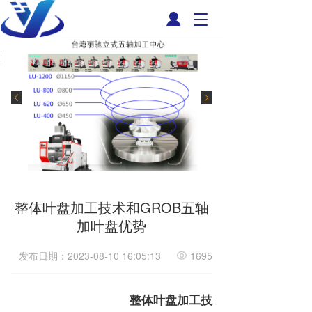
T
o
g
g
l
e
n
a
v
i
g
a
t
i
整体叶盘加工技术和GROB五轴
o
加叶盘优势
n
发布日期：2023-08-10 16:05:13
1695
整体叶盘加工技