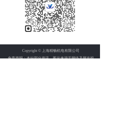
Copyright © 上海精畅机电有限公司
免责声明：本站部分资讯、图片来源于网络及网友投
稿，如有侵权请及时联系客服，我们将尽快处理。
友情链接:
五轴加工中心
高速五轴加工中心
卧式加工中心
GROB（格劳博）五轴加工中心加工整体航空叶盘
GROB（格劳博）集团介绍
（下篇）GROB五轴加工中心--航空航天技术领域的攻
坚者
宣传片 | 格劳博中国——我们，正在塑造未来！【第二
幕】
GROB五轴加工中心--航空结构件的加工
世界机床巨匠的五轴加工中心-速来围观
[视频] 格劳博五轴加工中心G550加工保险杠模具
叶盘和叶轮的五轴编程方法和策略
提高五轴加工效率的六种方法