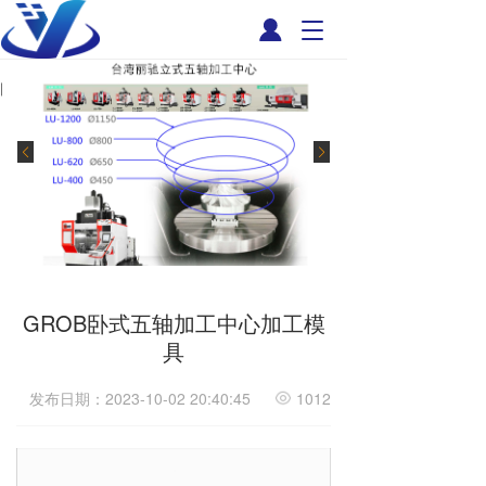
T
o
g
g
l
e
n
a
v
i
g
a
t
i
GROB卧式五轴加工中心加工模
o
具
n
发布日期：2023-10-02 20:40:45
1012